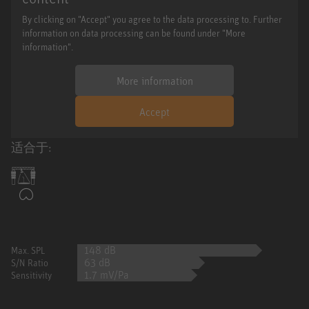
By clicking on "Accept" you agree to the data processing to. Further
information on data processing can be found under "More
information".
More information
Accept
适合于:
148 dB
Max. SPL
63 dB
S/N Ratio
1.7 mV/Pa
Sensitivity