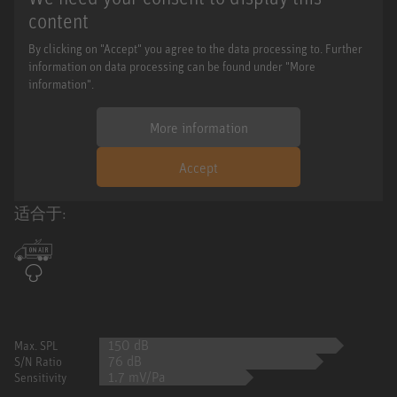
content
By clicking on "Accept" you agree to the data processing to. Further
information on data processing can be found under "More
information".
More information
Accept
适合于:
150 dB
Max. SPL
76 dB
S/N Ratio
1.7 mV/Pa
Sensitivity