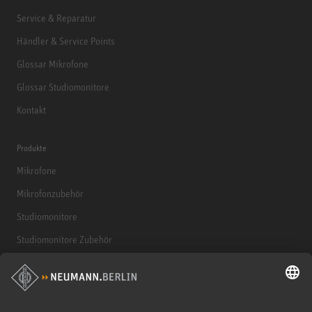
Service & Reparatur
Händler & Service Points
Glossar Mikrofone
Glossar Studiomonitore
Kontakt
Produkte
Mikrofone
Mikrofonzubehör
Studiomonitore
Studiomonitore Zubehör
Kopfhörer
Historische Mikrofone
Audio Interface