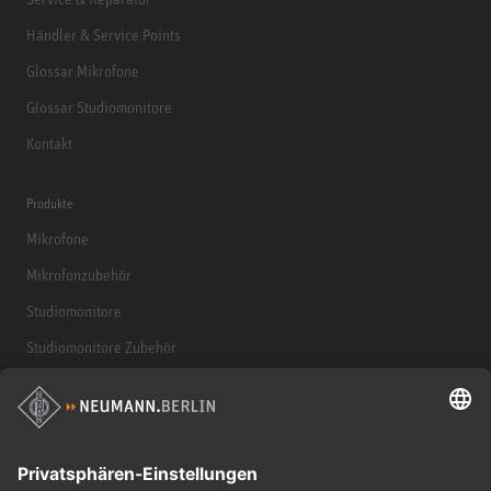
Händler & Service Points
Glossar Mikrofone
Glossar Studiomonitore
Kontakt
Produkte
Mikrofone
Mikrofonzubehör
Studiomonitore
Studiomonitore Zubehör
Kopfhörer
Historische Mikrofone
Audio Interface