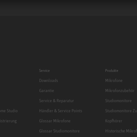
Service
Produkte
Downloads
Mikrofone
Garantie
Mikrofonzubehör
Service & Reparatur
Studiomonitore
me Studio
Händler & Service Points
Studiomonitore Z
istrierung
Glossar Mikrofone
Kopfhörer
Glossar Studiomonitore
Historische Mikro