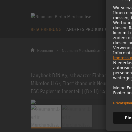
BESCHREIBUNG
ANDERES PRODUKT WÄHLEN
Neumann
Neumann Merchandise
Notebook A5 
Lanybook DIN A5, schwarzer Einband, Soft Touch
Mikrofon U 67, Elastikband mit Neumann-Logobut
FSC Papier im Innenteil | (B x H) 145 x 210 mm