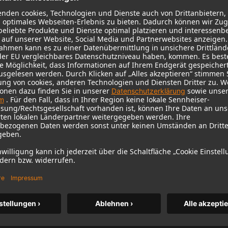
(Lanybook)
-Material, mit Prägung auf der Vorderseite, Motiv
ton aus Metall, Stifthalter und Leseband, 200 Seiten,
1 / 2