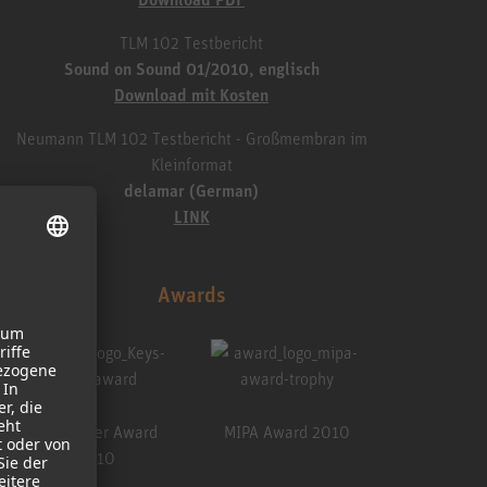
TLM 102 Testbericht
Sound on Sound 01/2010, englisch
Download mit Kosten
Neumann TLM 102 Testbericht - Großmembran im
Kleinformat
delamar (German)
LINK
Awards
TEC Award 2010
 Leser Award
MIPA Award 2010
2010