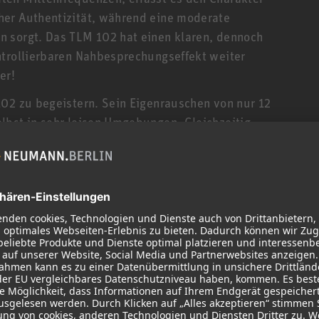
her Authentizität, während eine moderate
n sorgt. Das TLM 102 hat einen klaren, dennoch
ntrollierbaren Nahbesprechungseffekt weiter
er!
102 zu begeistern. Sein Eigenrauschen von nur 12
lbst in sehr leisen Umgebungen. Gleichzeitig
von bis zu 144 dB verzerrungsfrei verarbeiten.
das TLM 102 mit einer hochentwickelten
die für einen sehr direkten Sound ohne
höchsten Pegeln einen druckvollen Bass
nd die bemerkenswert gleichmäßige
Keys
xtrem einfach in der Handhabung. Somit eignet es
os sowie für anspruchsvolle Live-Anwendungen.