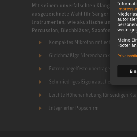
Mit seinem unverfälschten Klang und seiner
ausgezeichnete Wahl für Sänger und Sängeri
Instrumenten, wie akustische und elektrisc
Percussion, Blechbläser, Saxofon uvm. Das T
Kompaktes Mikrofon mit echter Neuma
Gleichmäßige Nierencharakteristik
Extrem pegelfeste übertragerlose Schalt
Sehr niedriges Eigenrauschen
Leichte Höhenanhebung für seidigen Kl
Integrierter Popschirm