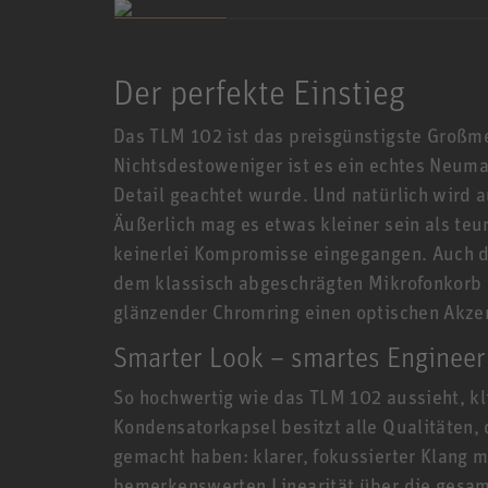
Der perfekte Einstieg
Das TLM 102 ist das preisgünstigste Groß
Nichtsdestoweniger ist es ein echtes Neuma
Detail geachtet wurde. Und natürlich wird 
Äußerlich mag es etwas kleiner sein als te
keinerlei Kompromisse eingegangen. Auch de
dem klassisch abgeschrägten Mikrofonkorb
glänzender Chromring einen optischen Akze
Smarter Look – smartes Engineer
So hochwertig wie das TLM 102 aussieht, k
Kondensatorkapsel besitzt alle Qualitäten,
gemacht haben: klarer, fokussierter Klang m
bemerkenswerten Linearität über die gesam