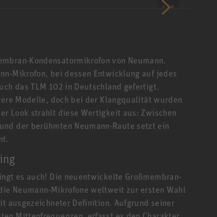
1 / 8
membran-Kondensatormikrofon von Neumann.
nn-Mikrofon, bei dessen Entwicklung auf jedes
auch das TLM 102 in Deutschland gefertigt.
urere Modelle, doch bei der Klangqualität wurden
r Look strahlt diese Wertigkeit aus: Zwischen
 und der berühmten Neumann-Raute setzt ein
nt.
ing
lingt es auch! Die neuentwickelte Großmembran-
 die Neumann-Mikrofone weltweit zur ersten Wahl
it ausgezeichneter Definition. Aufgrund seiner
ten Mittenfrequenzen, erfasst es den Charakter