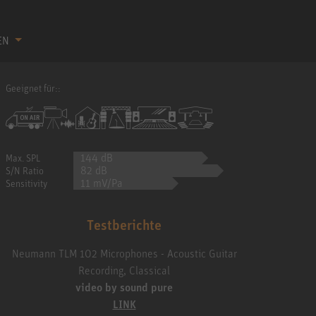
EN
Geeignet für::
144 dB
Max. SPL
82 dB
S/N Ratio
11 mV/Pa
Sensitivity
Testberichte
Neumann TLM 102 Microphones - Acoustic Guitar
Recording, Classical
video by sound pure
LINK