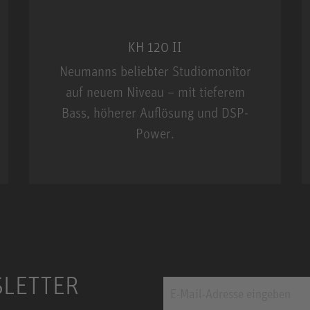
KH 120 II
Neumanns beliebter Studiomonitor
auf neuem Niveau – mit tieferem
Bass, höherer Auflösung und DSP-
Power.
m MCM
KH 120 II
SLETTER