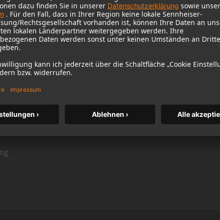
 hohen Impulstreue ist das TLM 102 eine
nnen, aber auch für eine große Palette an
he Gitarre, E-Bass und Kontrabass, Schlagzeug,
LM 102 ist extrem vielseitig!
nn-Großmembrankapsel
ung
ang