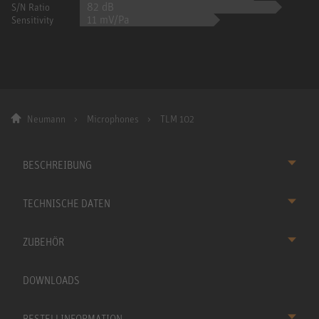
82 dB
S/N Ratio
11 mV/Pa
Sensitivity
Neumann
Microphones
TLM 102
BESCHREIBUNG
TECHNISCHE DATEN
ZUBEHÖR
DOWNLOADS
BESTELLINFORMATION