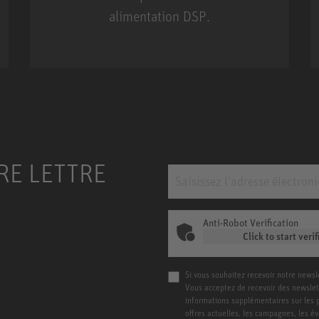
m MCM
alimentation DSP.
KH 120 II
RE LETTRE
Anti-Robot Verification
Click to start verif
Si vous souhaitez recevoir notre newsl
Vous acceptez de recevoir des newslet
informations supplémentaires sur les pro
offres actuelles, les campagnes, les é