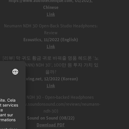
https://www.audiotechnique.com, 01/2023,
Chinese
Link
Neumann NDH 30 Open-Back Studio Headphones:
Review
Ecoustics, 11/2022 (English)
Link
[리뷰] 막 귀도 황금 귀로 바꿔줄 명품 헤드폰 ‘노
이만(NEUMANN) NDH 30’, 100만 원 투자 가치 있
을까?
Aving.net, 12/2022 (Korean)
Link
Neumann NDH 30 - Open‑backed Headphones
(https://www.soundonsound.com/reviews/neumann-
ndh-30)
Sound on Sound (08/22)
Download PDF