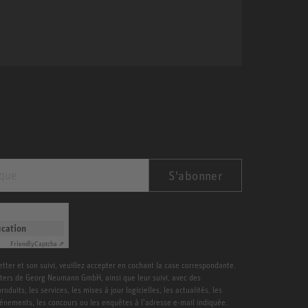
S'abonner
ication
Friendly
Captcha ⇗
etter et son suivi, veuillez accepter en cochant la case correspondante.
ters de Georg Neumann GmbH, ainsi que leur suivi, avec des
duits, les services, les mises à jour logicielles, les actualités, les
vénements, les concours ou les enquêtes à l’adresse e-mail indiquée.