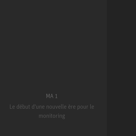
MA 1
Le début d'une nouvelle ère pour le
U
monitoring
MA 1