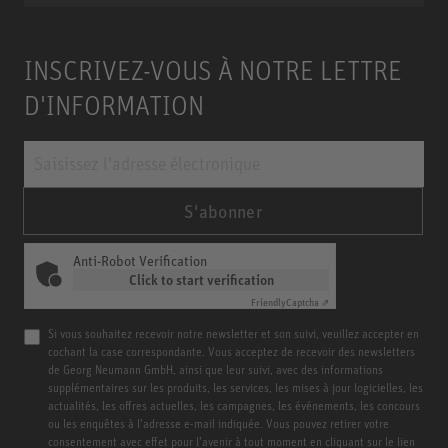
INSCRIVEZ-VOUS À NOTRE LETTRE
D'INFORMATION
S'abonner
Anti-Robot Verification
Click to start verification
Friendly
Captcha ⇗
Si vous souhaitez recevoir notre newsletter et son suivi, veuillez accepter en
cochant la case correspondante. Vous acceptez de recevoir des newsletters
de Georg Neumann GmbH, ainsi que leur suivi, avec des informations
supplémentaires sur les produits, les services, les mises à jour logicielles, les
actualités, les offres actuelles, les campagnes, les événements, les concours
ou les enquêtes à l’adresse e-mail indiquée. Vous pouvez retirer votre
consentement avec effet pour l’avenir à tout moment en cliquant sur le lien