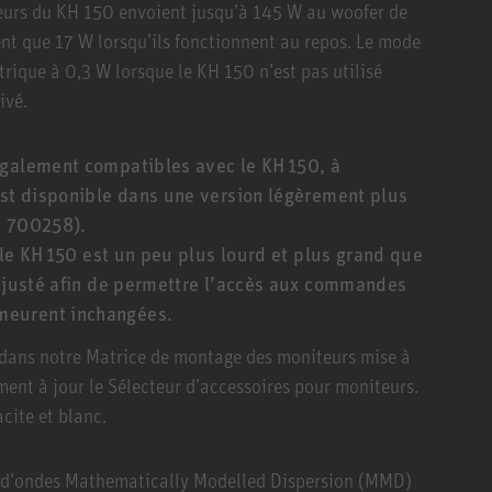
teurs du KH 150 envoient jusqu’à 145 W au woofer de
nt que 17 W lorsqu’ils fonctionnent au repos. Le mode
rique à 0,3 W lorsque le KH 150 n’est pas utilisé
ivé.
également compatibles avec le KH 150, à
est disponible dans une version légèrement plus
. 700258).
r le KH 150 est un peu plus lourd et plus grand que
 ajusté afin de permettre l’accès aux commandes
meurent inchangées.
 dans notre Matrice de montage des moniteurs mise à
ment à jour le Sélecteur d’accessoires pour moniteurs.
cite et blanc.
e d’ondes Mathematically Modelled Dispersion (MMD)