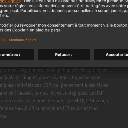
s dispositifs de protection sophistiqués empêchent
aux SPL élevés. Mais en tant que produit résolument
aussi bien pour tous les autres genres musicaux, du
pplications de broadcast et de voix off.
eptionnellement linéaire de 39 Hz à 21 kHz (±3 dB).
se en
nsparence surprenante, ainsi qu’une extrême précision
n fidèle des impulsions et réverbérations finement
iques contrôlés par DSP, qui permettent à des filtres
ralement causées par les filtres analogiques. Le DSP
s en termes de cohérence tonale. Le KH 150 est conçu
faible de ±0,8 dB au maximum ! Et cela s’entend
tte.