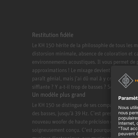
Restitution fidèle
Le KH 150 hérite de la philosophie de tous les m
distorsion minimale, absence de coloration et ca
environnements acoustiques. Il vous permet de p
approximations ! Le mixage devient bien plus rap
paraît génial, mais j’ai dû mal à y croire ! Cette
sifflante ? Y a-t-il trop de basses ? Seul le KH 1
Un modèle plus grand
Le KH 150 se distingue de ses compagnons de plu
des basses, jusqu’à 39 Hz. C’est presque aussi 
nouveau woofer de haute précision de 6,5” du K
soigneusement conçu. C’est pourquoi le KH 150 
musique électronique, aux musiques de film et à 