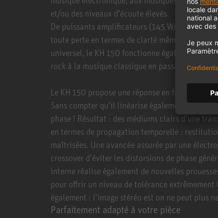
et/ou des niveaux d’écoute élevés.
De puissants amplificateurs (145 W/100 W) et le
toute perte en termes de clarté même à des nive
universel, le KH 150 fonctionne également tout 
rock à la musique classique en passant par les a
Le KH 150 propose une réponse en fréquence exc
Sans compter qu’il linéarise également la répon
phase ! Résultat : des médiums clairs d’une tra
en termes de propagation temporelle : restitutio
maîtrisées. Une avancée assurée par une électron
crossover d’éviter les distorsions de phase géné
interne réalise également de nouvelles prouesse
pour offrir un niveau de tolérance extrêmement 
également : l’image stéréo est on ne peut plus ne
Parfaitement adapté à votre pièce