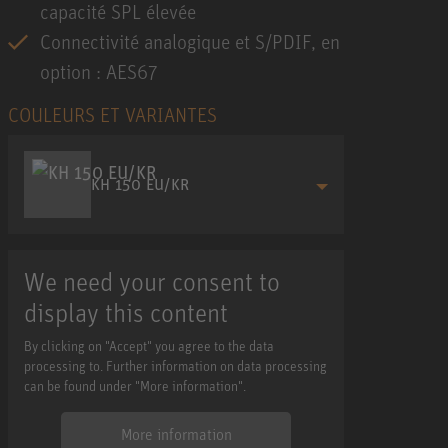
capacité SPL élevée
Connectivité analogique et S/PDIF, en
option : AES67
COULEURS ET VARIANTES
KH 150 EU/KR
We need your consent to
display this content
By clicking on "Accept" you agree to the data
processing to. Further information on data processing
can be found under "More information".
More information