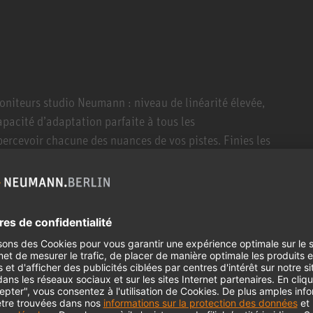
oniteurs studio Neumann : niveau de linéarité élevée,
pacité d’adaptation parfaite à tous les
ercevoir chacune des nuances de vos pistes. Finies les
ide et plus simple. Et bien plus créatif également : ça
 voix est-elle suffisamment claire ou au contraire
50 vous le dira. En toute honnêteté.
s petite taille par sa réponse plus profonde au niveau
bas que le KH 310, moins compact, merci au tout
H 150 intégré dans un caisson Bass Reflex
convient parfaitement à la musique urbaine, à la
tous les styles qui nécessitent des basses étendues