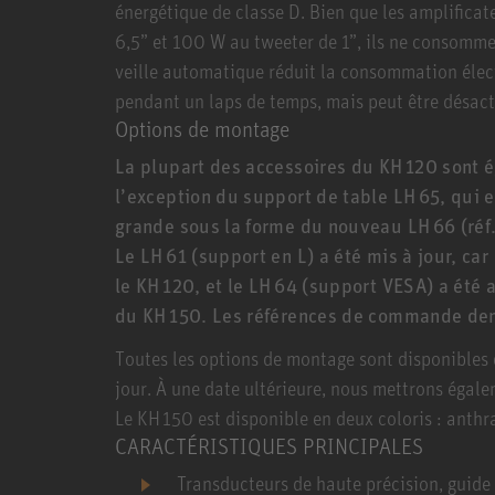
énergétique de classe D. Bien que les amplifica
6,5” et 100 W au tweeter de 1”, ils ne consomme
veille automatique réduit la consommation élect
pendant un laps de temps, mais peut être désact
Options de montage
La plupart des accessoires du KH 120 sont 
l’exception du support de table LH 65, qui 
grande sous la forme du nouveau LH 66 (réf
Le LH 61 (support en L) a été mis à jour, ca
le KH 120, et le LH 64 (support VESA) a été
du KH 150. Les références de commande de
Toutes les options de montage sont disponibles
jour. À une date ultérieure, nous mettrons égale
Le KH 150 est disponible en deux coloris : anthra
CARACTÉRISTIQUES PRINCIPALES
Transducteurs de haute précision, guid