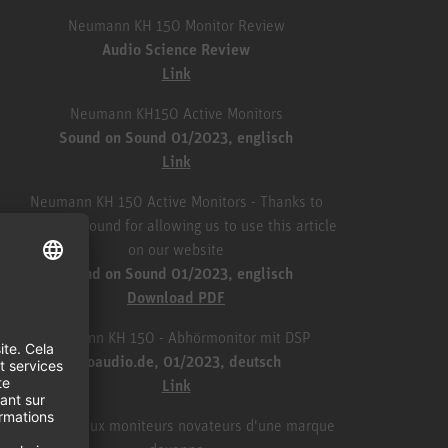
Neumann KH 150 Monitor Review
Audio Science Review
Link
Neumann KH150 Active Monitors
Sound on Sound 01/2023, englisch
Link
Neumann KH 150 Active Monitors - Thanks to
Sound On Sound for allowing us to use this article
on our website
Sound on Sound 01/2023, englisch
Download PDF
Neumann KH 150 - Abhörmonitor mit DSP
proaudio.de, 01/2023, deutsch
Link
Les nouveaux moniteurs novateurs d'une marque