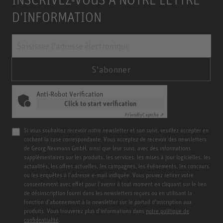
D'INFORMATION
S'abonner
Anti-Robot Verification
Click to start verification
Friendly
Captcha ⇗
Si vous souhaitez recevoir notre newsletter et son suivi, veuillez accepter en
cochant la case correspondante. Vous acceptez de recevoir des newsletters
de Georg Neumann GmbH, ainsi que leur suivi, avec des informations
supplémentaires sur les produits, les services, les mises à jour logicielles, les
actualités, les offres actuelles, les campagnes, les événements, les concours
ou les enquêtes à l’adresse e-mail indiquée. Vous pouvez retirer votre
consentement avec effet pour l’avenir à tout moment en cliquant sur le lien
de désinscription fourni dans les newsletters reçues ou en utilisant la
fonction d’abonnement à la newsletter sur le portail d’inscription aux
produits. Vous trouverez plus d’informations dans
notre politique de
confidentialité
.