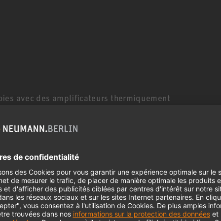
oies avec des amplificateurs thermiquement
140 W). Tout comme les pilotes, son guide d’ondes
ision optimale. La répartition horizontale
sition d’écoute ; la dispersion verticale plus
xions proches, par exemple d’un bureau ou d’une
nn KH 420 est délibérément conçue pour être
rence, à des distances de travail plus longues.
he des oreilles professionnelles
 de champ moyen et comme moniteur principal