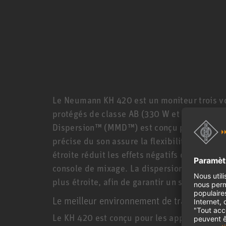
Le Neumann KH 420 est un moniteur trois v
protégés de classe AB (330 W et deux fois 
Dispersion™ (MMD™) est conçu pour une préc
précise du son assure la flexibilité de la po
étroite réduit les effets négatifs des réfle
console de mixage. La dispersion du Neuma
plus étroite, afin de garantir un son de réfé
Le meilleur environnement de travail : proc
Le KH 420 est conçu pour les applications