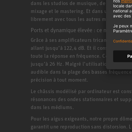
dans les studios de musique, de diffusion e
mixage et le mastering. Et dans un système
librement avec tous les autres moniteurs 
Ports et dynamique élevée : ce n’est plus u
Grâce à ses amplificateurs tricanaux, le KH
allant jusqu’à 122,4 dB. Et il conserve ains
toute la réponse en fréquence. Cela inclut
jusqu’à 26 Hz. Malgré l’utilisation de ports
audible dans la plage des basses fréquences
précision à tout moment.
Le châssis modélisé par ordinateur est cons
résonances des ondes stationnaires et supp
dans les médiums.
Pour les aigus exigeants, notre propre dôm
garantit une reproduction sans distorsion. 