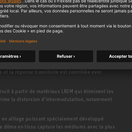
t de post-production pour l’enregistrement, le
 multicanal, il peut également être combiné
de studio Neumann.
ne contradiction
 420 atteint également des pressions acoustiques
i une représentation haute résolution et neutre sur
 également une réponse des basses exceptionnelle
, il n’y a pas de « surplomb » ou de résonance
 et la réponse transitoire est contrôlée avec
truit à partir de matériaux LRIM qui éliminent les
rime la distorsion d’intermodulation, notamment
e en alliage puissant spécialement développé
Le dôme en tissu capture les médiums avec la plus