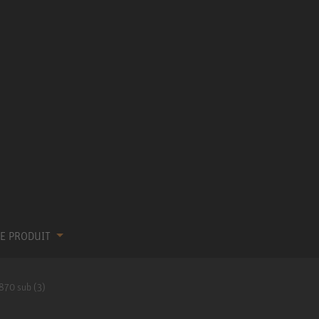
RE PRODUIT
870 sub (3)