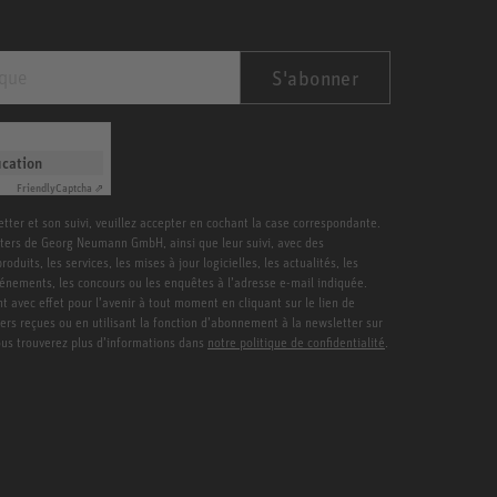
S'abonner
ication
Friendly
Captcha ⇗
etter et son suivi, veuillez accepter en cochant la case correspondante.
ters de Georg Neumann GmbH, ainsi que leur suivi, avec des
duits, les services, les mises à jour logicielles, les actualités, les
vénements, les concours ou les enquêtes à l’adresse e-mail indiquée.
 avec effet pour l’avenir à tout moment en cliquant sur le lien de
ters reçues ou en utilisant la fonction d’abonnement à la newsletter sur
Vous trouverez plus d’informations dans
notre politique de confidentialité
.