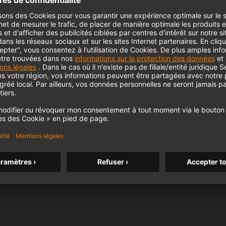
KH 120 II
Le célèbre moniteur de studio de
Neumann passe un nouveau cap avec
des basses plus profondes, une
résolution plus élevée et une
m MCM
alimentation DSP.
KH 120 II