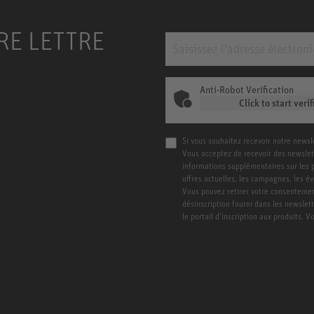
RE LETTRE
Anti-Robot Verification
Click to start verif
Si vous souhaitez recevoir notre newsl
Vous acceptez de recevoir des newslet
informations supplémentaires sur les pro
offres actuelles, les campagnes, les é
Vous pouvez retirer votre consentement
désinscription fourni dans les newslet
le portail d’inscription aux produits. 