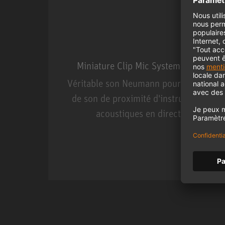
Miniature Clip Mic System MCM
Véritable son Neumann pour la prise
de son de proximité d'instruments
acoustiques en direct.
Miniature Clip Mic Syste