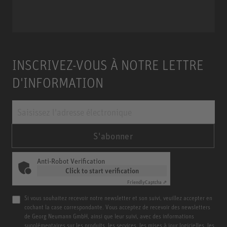
Miniature Clip Mic System MCM
INSCRIVEZ-VOUS À NOTRE LETTRE
D'INFORMATION
S'abonner
Anti-Robot Verification
Click to start verification
Friendly
Captcha ⇗
Si vous souhaitez recevoir notre newsletter et son suivi, veuillez accepter en
cochant la case correspondante. Vous acceptez de recevoir des newsletters
de Georg Neumann GmbH, ainsi que leur suivi, avec des informations
supplémentaires sur les produits, les services, les mises à jour logicielles, les