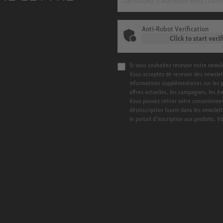
Anti-Robot Verification
Click to start verif
Si vous souhaitez recevoir notre newsl
Vous acceptez de recevoir des newslet
informations supplémentaires sur les pro
offres actuelles, les campagnes, les é
Vous pouvez retirer votre consentement
désinscription fourni dans les newslet
le portail d’inscription aux produits. 