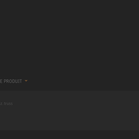
RE PRODUIT
z. truss