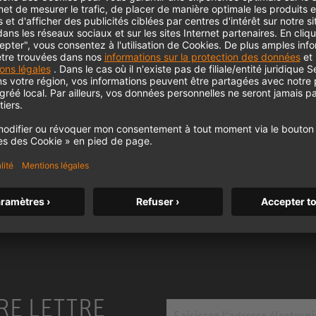
KH 120 II
Le célèbre moniteur de studio de
Neumann passe un nouveau cap avec
des basses plus profondes, une
résolution plus élevée et une
m MCM
alimentation DSP.
KH 120 II
RE LETTRE