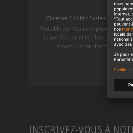
Miniature Clip Mic System MCM
Véritable son Neumann pour la prise
de son de proximité d'instruments
acoustiques en direct.
Miniature Clip Mic Syste
INSCRIVEZ-VOUS À NOT