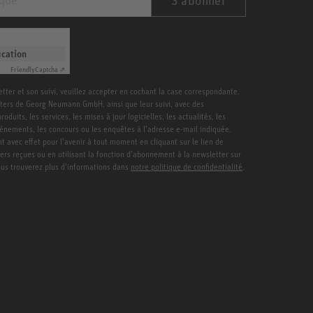
ication
Friendly
Captcha ⇗
etter et son suivi, veuillez accepter en cochant la case correspondante.
ters de Georg Neumann GmbH, ainsi que leur suivi, avec des
duits, les services, les mises à jour logicielles, les actualités, les
vénements, les concours ou les enquêtes à l’adresse e-mail indiquée.
 avec effet pour l’avenir à tout moment en cliquant sur le lien de
ters reçues ou en utilisant la fonction d’abonnement à la newsletter sur
Vous trouverez plus d’informations dans
notre politique de confidentialité
.