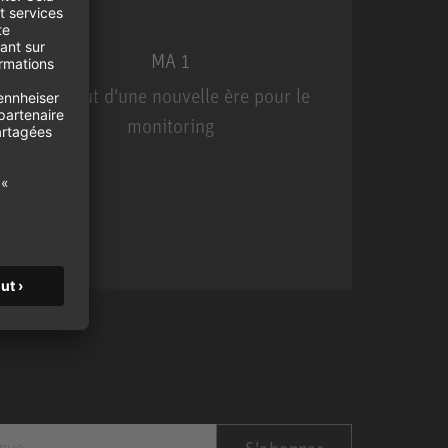
MA 1
Le début d'une nouvelle ère pour le
U
monitoring
MA 1
S'abonner