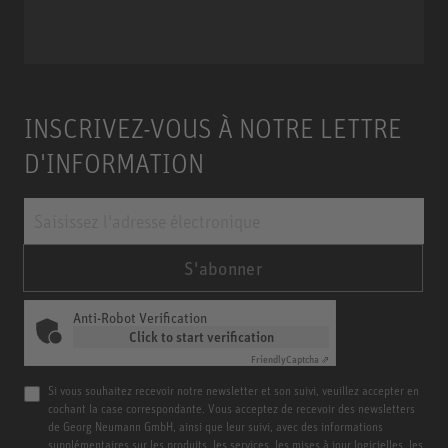
Miniature Clip Mic System MCM
INSCRIVEZ-VOUS À NOTRE LETTRE
D'INFORMATION
S'abonner
Anti-Robot Verification
Click to start verification
Friendly
Captcha ⇗
Si vous souhaitez recevoir notre newsletter et son suivi, veuillez accepter en
cochant la case correspondante. Vous acceptez de recevoir des newsletters
de Georg Neumann GmbH, ainsi que leur suivi, avec des informations
supplémentaires sur les produits, les services, les mises à jour logicielles, les