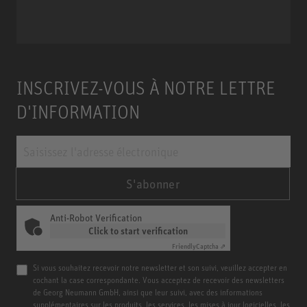
Miniature Clip Mic System MCM
INSCRIVEZ-VOUS À NOTRE LETTRE
D'INFORMATION
S'abonner
Anti-Robot Verification
Click to start verification
Friendly
Captcha ⇗
Si vous souhaitez recevoir notre newsletter et son suivi, veuillez accepter en
cochant la case correspondante. Vous acceptez de recevoir des newsletters
de Georg Neumann GmbH, ainsi que leur suivi, avec des informations
supplémentaires sur les produits, les services, les mises à jour logicielles, les