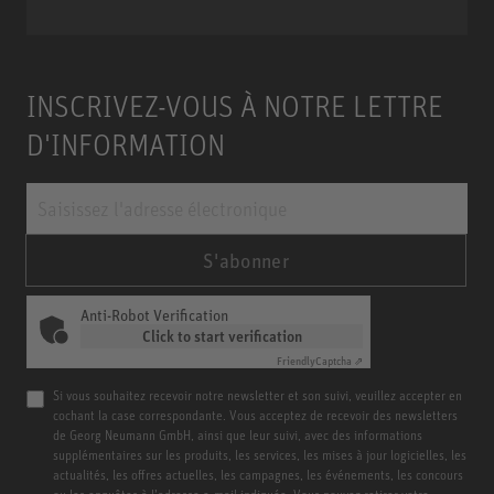
INSCRIVEZ-VOUS À NOTRE LETTRE
D'INFORMATION
S'abonner
Anti-Robot Verification
Click to start verification
Friendly
Captcha ⇗
Si vous souhaitez recevoir notre newsletter et son suivi, veuillez accepter en
cochant la case correspondante. Vous acceptez de recevoir des newsletters
de Georg Neumann GmbH, ainsi que leur suivi, avec des informations
supplémentaires sur les produits, les services, les mises à jour logicielles, les
actualités, les offres actuelles, les campagnes, les événements, les concours