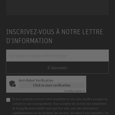
INSCRIVEZ-VOUS À NOTRE LETTRE
D'INFORMATION
S'abonner
Anti-Robot Verification
Click to start verification
Friendly
Captcha ⇗
Si vous souhaitez recevoir notre newsletter et son suivi, veuillez accepter en
cochant la case correspondante. Vous acceptez de recevoir des newsletters
de Georg Neumann GmbH, ainsi que leur suivi, avec des informations
supplémentaires sur les produits, les services, les mises à jour logicielles, les