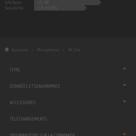
70 dB
S/N Ratio
2,8 mV/Pa
Sensibilité
Neumann
Microphones
KK 204
TITRE
DONNÉES ET DIAGRAMMES
ACCESSOIRES
TÉLÉCHARGEMENTS
INFORMATIONS SUR LA COMMANDE