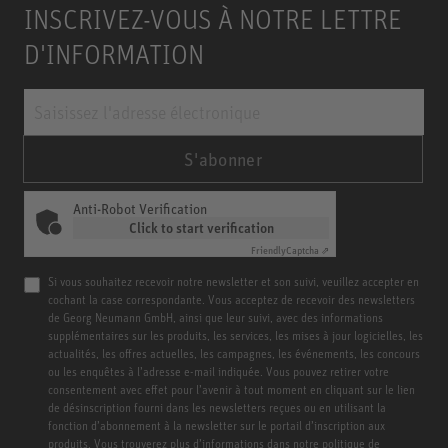
INSCRIVEZ-VOUS À NOTRE LETTRE
D'INFORMATION
S'abonner
Anti-Robot Verification
Click to start verification
Friendly
Captcha ⇗
Si vous souhaitez recevoir notre newsletter et son suivi, veuillez accepter en
cochant la case correspondante. Vous acceptez de recevoir des newsletters
de Georg Neumann GmbH, ainsi que leur suivi, avec des informations
supplémentaires sur les produits, les services, les mises à jour logicielles, les
actualités, les offres actuelles, les campagnes, les événements, les concours
ou les enquêtes à l’adresse e-mail indiquée. Vous pouvez retirer votre
consentement avec effet pour l’avenir à tout moment en cliquant sur le lien
de désinscription fourni dans les newsletters reçues ou en utilisant la
fonction d’abonnement à la newsletter sur le portail d’inscription aux
produits. Vous trouverez plus d’informations dans
notre politique de