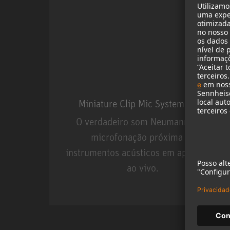
Miniature Clip Mic System MCM
O verdadeiro som Neumann para
microfonação próxima de
instrumentos acústicos em aplicações
ao vivo.
Miniature Clip Mic Syste