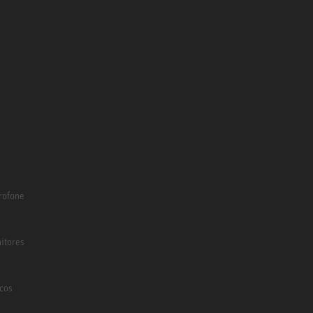
rofone
itores
icos