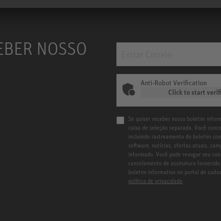
EBER NOSSO
Anti-Robot Verification
Click to start verif
Se quiser receber nosso boletim inform
caixa de seleção separada. Você conc
incluindo rastreamento do boletim com
software, notícias, ofertas atuais, c
informado. Você pode revogar seu con
cancelamento de assinatura fornecido 
boletim informativo no portal de cad
política de privacidade
.