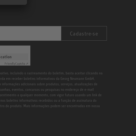
Cadastre-se
ication
Friendly
Captcha ⇗
ativo, incluindo o rastreamento do boletim, basta aceitar clicando na
orda em receber boletins informativos da Georg Neumann GmbH,
 informações adicionais sobre produtos, serviços, atualizações de
ampanhas, eventos, concursos ou pesquisas no endereço de e-mail
sentimento a qualquer momento, com vigor futuro usando um link de
nos boletins informativos recebidos ou a função de assinatura do
astro do produto. Mais informações podem ser encontradas em nossa