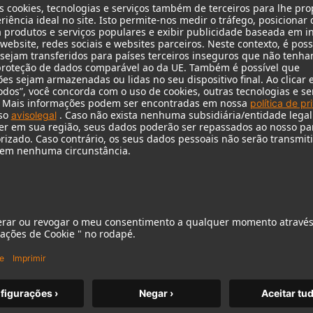
KH 120 II
O aclamado monitor de estúdio da
Neumann elevado a um novo
patamar, com graves mais profundos,
maior resolução e potência DSP.
m MCM
KH 120 II