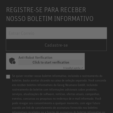
REGISTRE-SE PARA RECEBER
NOSSO BOLETIM INFORMATIVO
Cadastre-se
Anti-Robot Verification
Click to start verification
Friendly
Captcha ⇗
Se quiser receber nosso boletim informativo, incluindo o rastreamento do
boletim, basta aceitar clicando na caixa de seleção separada. Você concorda
em receber boletins informativos da Georg Neumann GmbH, incluindo
rastreamento do boletim com informações adicionais sobre produtos,
serviços, atualizações de software, notícias, ofertas atuais, campanhas,
eventos, concursos ou pesquisas no endereço de e-mail informado. Você
pode revogar seu consentimento a qualquer momento, com vigor futuro
usando um link de cancelamento de assinatura fornecido nos boletins
informativos recebidos ou a função de assinatura do boletim informativo no