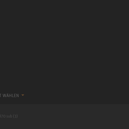
KT WÄHLEN
870 sub (3)