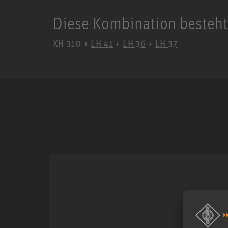
Diese Kombination besteht
KH 310 +
LH 41
+
LH 36
+
LH 37