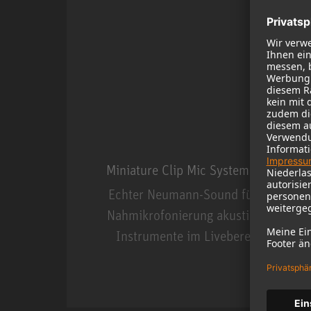
Miniature Clip Mic System MCM
Echter Neumann-Sound für die
Nahmikrofonierung akustischer
Instrumente im Livebereich.
Miniature Clip Mic Syste