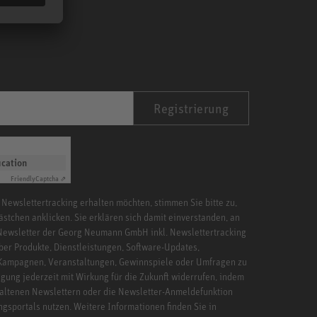
Registrierung
ication
Friendly
Captcha ⇗
 Newslettertracking erhalten möchten, stimmen Sie bitte zu,
ästchen anklicken. Sie erklären sich damit einverstanden, an
Newsletter der Georg Neumann GmbH inkl. Newslettertracking
ber Produkte, Dienstleistungen, Software-Updates,
 Kampagnen, Veranstaltungen, Gewinnspiele oder Umfragen zu
igung jederzeit mit Wirkung für die Zukunft widerrufen, indem
haltenen Newslettern oder die Newsletter-Anmeldefunktion
ngsportals nutzen. Weitere Informationen finden Sie in