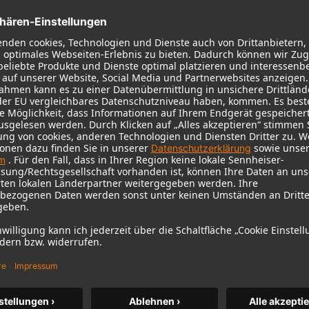
KH 120 II
Neumanns beliebter Studiomonitor
auf neuem Niveau – mit tieferem
Bass, höherer Auflösung und DSP-
Power.
m MCM
KH 120 II