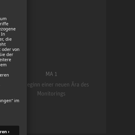
MA 1
Der Beginn einer neuen Ära des
Monitorings
MA 1