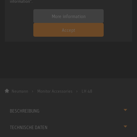
information".
More information
Accept
Neumann
Monitor Accessories
LH 48
BESCHREIBUNG
TECHNISCHE DATEN