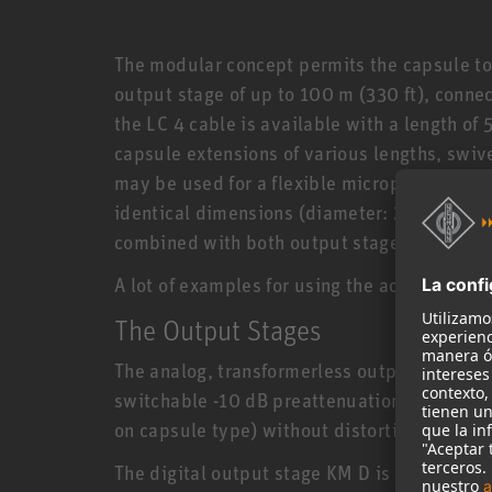
The modular concept permits the capsule to
output stage of up to 100 m (330 ft), connec
the LC 4 cable is available with a length of 
capsule extensions of various lengths, swiv
may be used for a flexible microphone setup
identical dimensions (diameter: 22 mm, len
combined with both output stages.
A lot of examples for using the accessory po
The Output Stages
The analog, transformerless output stage 
switchable -10 dB preattenuation allows for
on capsule type) without distortion artifacts
The digital output stage KM D is compliant 