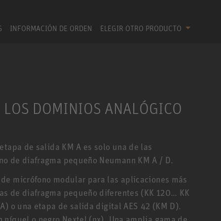
S
INFORMACIÓN DE ORDEN
ELEGIR OTRO PRODUCTO
N LOS DOMINIOS ANALÓGICO
etapa de salida KM A es solo una de las
ono de diafragma pequeño Neumann KM A / D.
 de micrófono modular para las aplicaciones más
as de diafragma pequeño diferentes (KK 120… KK
A) o una etapa de salida digital AES 42 (KM D).
 níquel o negro Nextel (nx). Una amplia gama de