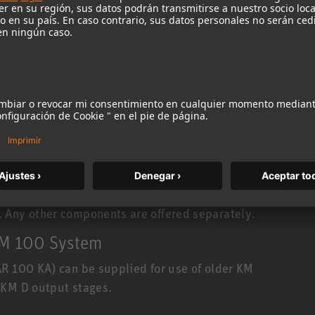
omain. The integrated DSP permits remote control
in, preattenuation (6, 12, 18 dB) and low cut (0,
d a compressor/limiter with an additional de-esser
rload. Neumann’s patented A/D-converter
 of up to 122 dB-A across the entire digital
analog or digital domain, without the expense of a
he KM A or KM D output stage. More information
y is available
here.
complete sets with capsule, output stage and
 Any other components are offered separately.
KM 100 System
AR 100 KA) can be supplied for use of older KM
 KM D output stages.