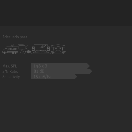
Adecuado para::
148 dB
Max. SPL
81 dB
S/N Ratio
15 mV/Pa
Sensitivity