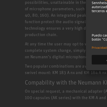
possibilities, unattainable in the analog d
of microphone parameters, such as digital ga
40, 80, 160). An integrated peak limiter an
function protect the audio signal from ove
technology ensures a very high dynamic range
production chain.
At any time the user may opt to work in the 
complete system change, simply by using t
on Neumann’s digital microphone technolog
Two popular combinations are available as 
swivel mount: KM 183 A nx and KM 184 A nx.
Compability with the Neumann 
On special request, a mechanical adapter (
100 capsules (AK series) with the KM A and