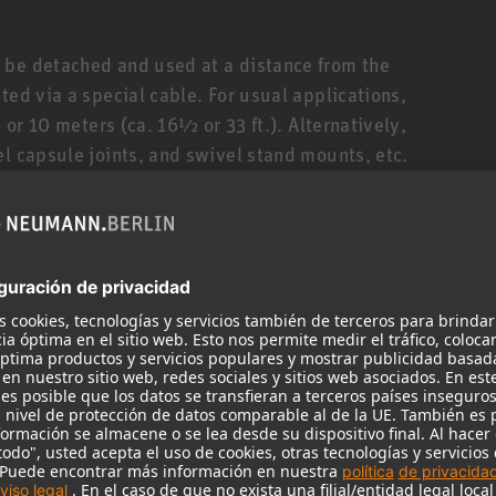
 be detached and used at a distance from the
ted via a special cable. For usual applications,
5 or 10 meters (ca. 16½ or 33 ft.). Alternatively,
el capsule joints, and swivel stand mounts, etc.
. The analog and digital output stages have
gth: 93 mm). All accessory parts may thus be
rtfolio can be found
here
.
KM A operates with P48 phantom power. A
 sound pressure levels of up to 152 dB (depending
.
to the AES 42 standard and opens entirely new