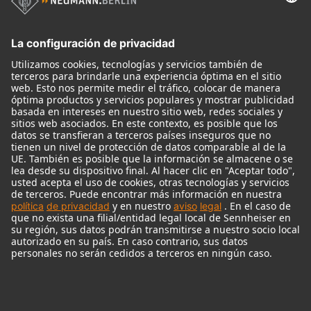
Micrófonos
Accesorios para Micrófonos
Monitores
Monitor Accessories
Auriculares
Micrófonos Legendarios
Audio Interface
© 2018 - 2026
Georg Neumann GmbH