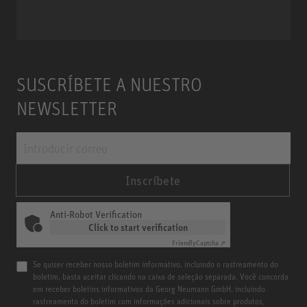
SUSCRÍBETE A NUESTRO
NEWSLETTER
Inscríbete
Anti-Robot Verification
Click to start verification
Friendly
Captcha ⇗
Se quiser receber nosso boletim informativo, incluindo o rastreamento do
boletim, basta aceitar clicando na caixa de seleção separada. Você concorda
em receber boletins informativos da Georg Neumann GmbH, incluindo
rastreamento do boletim com informações adicionais sobre produtos,