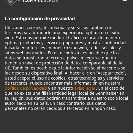
Micrófonos
Accesorios para Micrófonos
Monitores
Monitor Accessories
Auriculares
Micrófonos Legendarios
Audio Interface
© 2018 - 2026
Georg Neumann GmbH