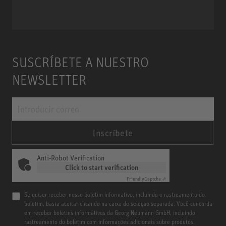
SUSCRÍBETE A NUESTRO
NEWSLETTER
Inscríbete
Anti-Robot Verification
Click to start verification
Friendly
Captcha ⇗
Se quiser receber nosso boletim informativo, incluindo o rastreamento do
boletim, basta aceitar clicando na caixa de seleção separada. Você concorda
em receber boletins informativos da Georg Neumann GmbH, incluindo
rastreamento do boletim com informações adicionais sobre produtos,