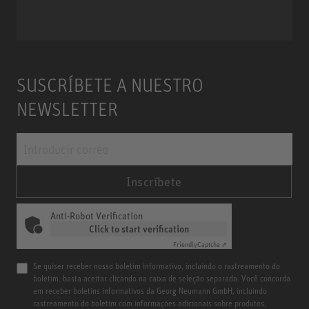
SUSCRÍBETE A NUESTRO
NEWSLETTER
Inscríbete
Anti-Robot Verification
Click to start verification
Friendly
Captcha ⇗
Se quiser receber nosso boletim informativo, incluindo o rastreamento do
boletim, basta aceitar clicando na caixa de seleção separada. Você concorda
em receber boletins informativos da Georg Neumann GmbH, incluindo
rastreamento do boletim com informações adicionais sobre produtos,