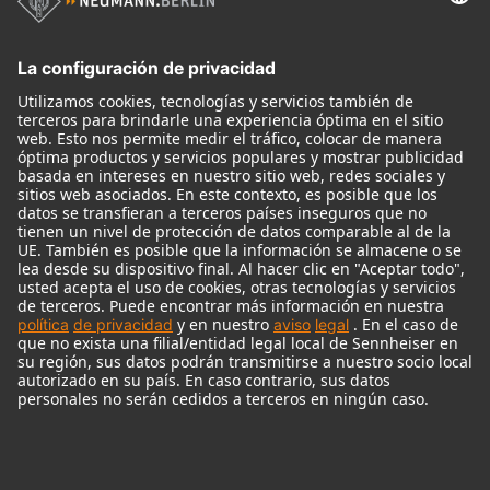
Micrófonos
Accesorios para Micrófonos
Monitores
Monitor Accessories
Auriculares
Micrófonos Legendarios
Audio Interface
© 2018 - 2026
Georg Neumann GmbH