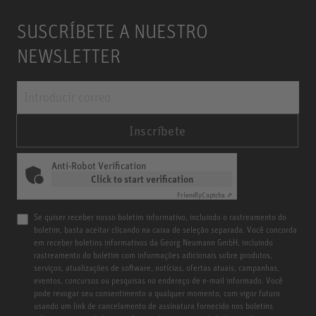
SUSCRÍBETE A NUESTRO
NEWSLETTER
Inscríbete
Anti-Robot Verification
Click to start verification
Friendly
Captcha ⇗
Se quiser receber nosso boletim informativo, incluindo o rastreamento do
boletim, basta aceitar clicando na caixa de seleção separada. Você concorda
em receber boletins informativos da Georg Neumann GmbH, incluindo
rastreamento do boletim com informações adicionais sobre produtos,
serviços, atualizações de software, notícias, ofertas atuais, campanhas,
eventos, concursos ou pesquisas no endereço de e-mail informado. Você
pode revogar seu consentimento a qualquer momento, com vigor futuro
usando um link de cancelamento de assinatura fornecido nos boletins