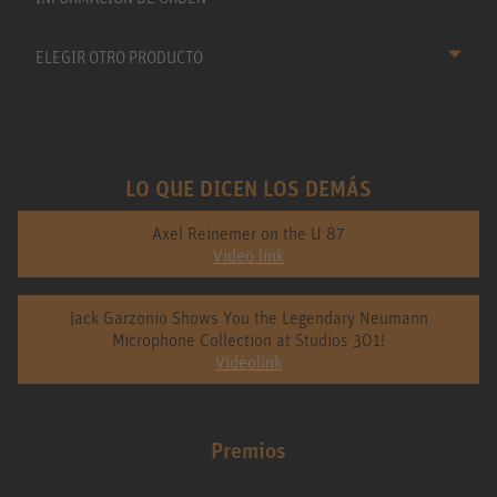
ELEGIR OTRO PRODUCTO
LO QUE DICEN LOS DEMÁS
Axel Reinemer on the U 87
Video link
Jack Garzonio Shows You the Legendary Neumann
Microphone Collection at Studios 301!
Videolink
Premios