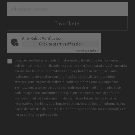
Inscríbete
Anti-Robot Verification
Click to start verification
Friendly
Captcha ⇗
Se quiser receber nosso boletim informativo, incluindo o rastreamento do
boletim, basta aceitar clicando na caixa de seleção separada. Você concorda
em receber boletins informativos da Georg Neumann GmbH, incluindo
rastreamento do boletim com informações adicionais sobre produtos,
serviços, atualizações de software, notícias, ofertas atuais, campanhas,
eventos, concursos ou pesquisas no endereço de e-mail informado. Você
pode revogar seu consentimento a qualquer momento, com vigor futuro
usando um link de cancelamento de assinatura fornecido nos boletins
informativos recebidos ou a função de assinatura do boletim informativo no
portal de cadastro do produto. Mais informações podem ser encontradas em
nossa
política de privacidade
.