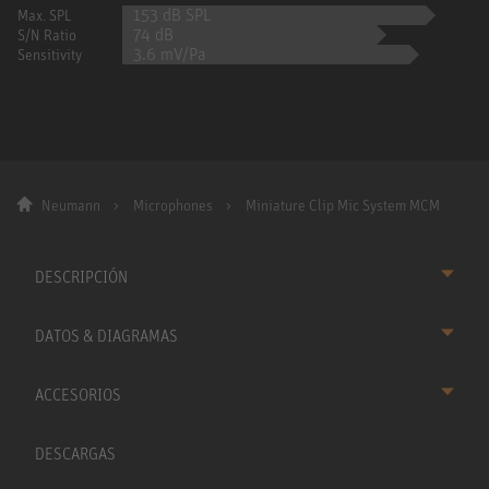
153 dB SPL
Max. SPL
74 dB
S/N Ratio
3.6 mV/Pa
Sensitivity
Neumann
Microphones
Miniature Clip Mic System MCM
DESCRIPCIÓN
DATOS & DIAGRAMAS
ACCESORIOS
DESCARGAS