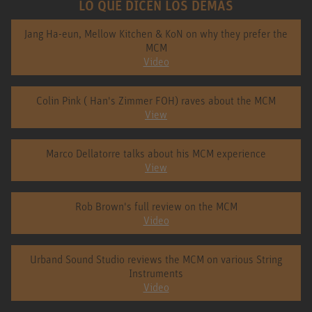
LO QUE DICEN LOS DEMÁS
Jang Ha-eun, Mellow Kitchen & KoN on why they prefer the
MCM
Video
Colin Pink ( Han's Zimmer FOH) raves about the MCM
View
Marco Dellatorre talks about his MCM experience
View
Rob Brown's full review on the MCM
Video
Urband Sound Studio reviews the MCM on various String
Instruments
Video