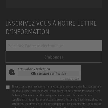
INSCRIVEZ-VOUS À NOTRE LETTRE
D'INFORMATION
S'abonner
Anti-Robot Verification
Click to start verification
Friendly
Captcha ⇗
Si vous souhaitez recevoir notre newsletter et son suivi, veuillez accepter en
cochant la case correspondante. Vous acceptez de recevoir des newsletters
de Georg Neumann GmbH, ainsi que leur suivi, avec des informations
supplémentaires sur les produits, les services, les mises à jour logicielles, les
actualités, les offres actuelles, les campagnes, les événements, les concours