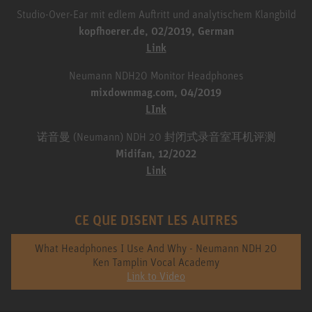
Studio-Over-Ear mit edlem Auftritt und analytischem Klangbild
kopfhoerer.de, 02/2019, German
Link
Neumann NDH20 Monitor Headphones
mixdownmag.com, 04/2019
LInk
诺音曼 (Neumann) NDH 20 封闭式录音室耳机评测
Midifan, 12/2022
Link
CE QUE DISENT LES AUTRES
What Headphones I Use And Why - Neumann NDH 20
Ken Tamplin Vocal Academy
Link to Video