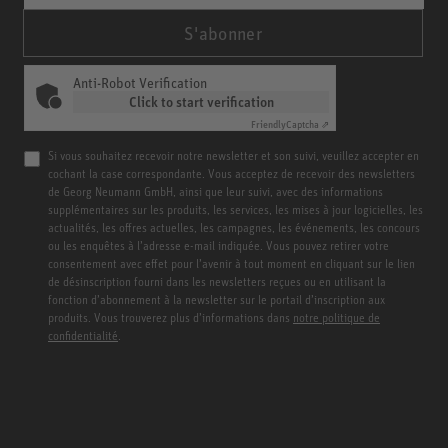
S'abonner
Anti-Robot Verification
Click to start verification
Friendly
Captcha ⇗
Si vous souhaitez recevoir notre newsletter et son suivi, veuillez accepter en
cochant la case correspondante. Vous acceptez de recevoir des newsletters
de Georg Neumann GmbH, ainsi que leur suivi, avec des informations
supplémentaires sur les produits, les services, les mises à jour logicielles, les
actualités, les offres actuelles, les campagnes, les événements, les concours
ou les enquêtes à l’adresse e-mail indiquée. Vous pouvez retirer votre
consentement avec effet pour l’avenir à tout moment en cliquant sur le lien
de désinscription fourni dans les newsletters reçues ou en utilisant la
fonction d’abonnement à la newsletter sur le portail d’inscription aux
produits. Vous trouverez plus d’informations dans
notre politique de
confidentialité
.