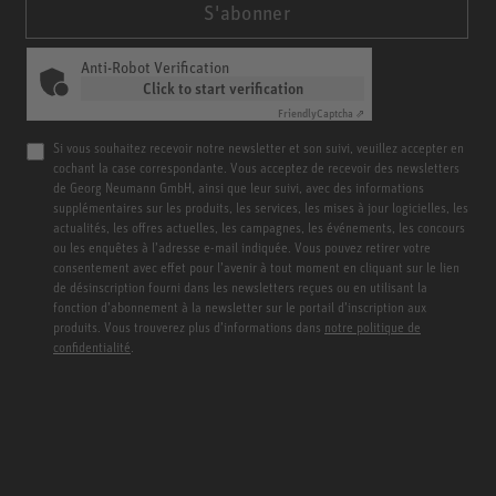
S'abonner
Anti-Robot Verification
Click to start verification
Friendly
Captcha ⇗
Si vous souhaitez recevoir notre newsletter et son suivi, veuillez accepter en
cochant la case correspondante. Vous acceptez de recevoir des newsletters
de Georg Neumann GmbH, ainsi que leur suivi, avec des informations
supplémentaires sur les produits, les services, les mises à jour logicielles, les
actualités, les offres actuelles, les campagnes, les événements, les concours
ou les enquêtes à l’adresse e-mail indiquée. Vous pouvez retirer votre
consentement avec effet pour l’avenir à tout moment en cliquant sur le lien
de désinscription fourni dans les newsletters reçues ou en utilisant la
fonction d’abonnement à la newsletter sur le portail d’inscription aux
produits. Vous trouverez plus d’informations dans
notre politique de
confidentialité
.