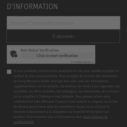
D'INFORMATION
S'abonner
Anti-Robot Verification
Click to start verification
Friendly
Captcha ⇗
Si vous souhaitez recevoir notre newsletter et son suivi, veuillez accepter en
cochant la case correspondante. Vous acceptez de recevoir des newsletters
de Georg Neumann GmbH, ainsi que leur suivi, avec des informations
supplémentaires sur les produits, les services, les mises à jour logicielles, les
actualités, les offres actuelles, les campagnes, les événements, les concours
ou les enquêtes à l’adresse e-mail indiquée. Vous pouvez retirer votre
consentement avec effet pour l’avenir à tout moment en cliquant sur le lien
de désinscription fourni dans les newsletters reçues ou en utilisant la
fonction d’abonnement à la newsletter sur le portail d’inscription aux
produits. Vous trouverez plus d’informations dans
notre politique de
confidentialité
.