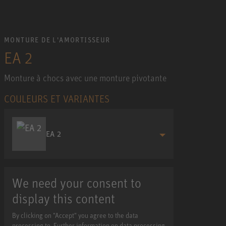
MONTURE DE L'AMORTISSEUR
EA 2
Monture à chocs avec une monture pivotante
COULEURS ET VARIANTES
EA 2
We need your consent to
display this content
By clicking on "Accept" you agree to the data
processing to. Further information on data processing