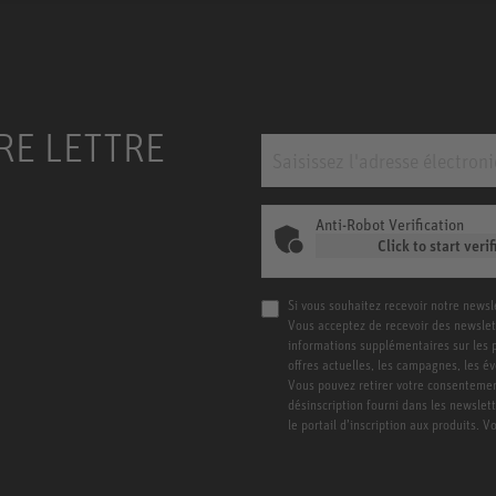
RE LETTRE
Anti-Robot Verification
Click to start verif
Si vous souhaitez recevoir notre newsl
Vous acceptez de recevoir des newslet
informations supplémentaires sur les pro
offres actuelles, les campagnes, les é
Vous pouvez retirer votre consentement
désinscription fourni dans les newslet
le portail d’inscription aux produits. 