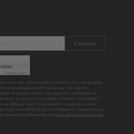
S'abonner
ication
Friendly
Captcha ⇗
etter et son suivi, veuillez accepter en cochant la case correspondante.
ters de Georg Neumann GmbH, ainsi que leur suivi, avec des
duits, les services, les mises à jour logicielles, les actualités, les
vénements, les concours ou les enquêtes à l’adresse e-mail indiquée.
 avec effet pour l’avenir à tout moment en cliquant sur le lien de
ters reçues ou en utilisant la fonction d’abonnement à la newsletter sur
Vous trouverez plus d’informations dans
notre politique de confidentialité
.