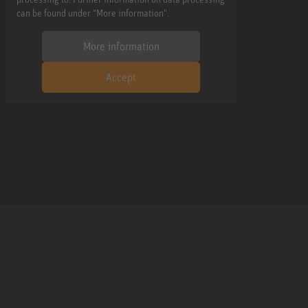
can be found under "More information".
More information
Accept