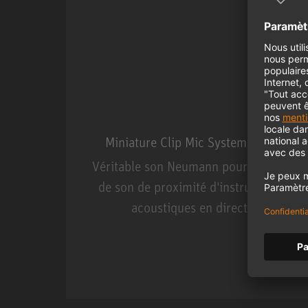
Miniature Clip Mic System MCM
Véritable son Neumann pour la prise
de son de proximité d'instruments
acoustiques en direct.
Miniature Clip Mic Syste