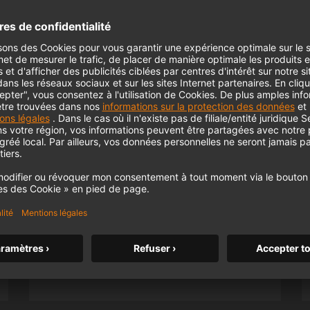
KH 120 II
Le célèbre moniteur de studio de
Neumann passe un nouveau cap avec
des basses plus profondes, une
résolution plus élevée et une
m MCM
alimentation DSP.
KH 120 II