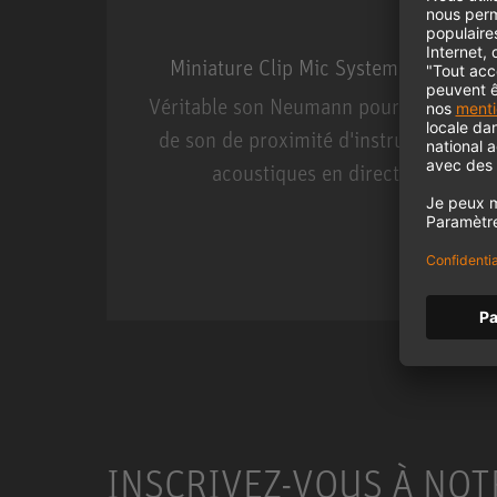
Miniature Clip Mic System MCM
Véritable son Neumann pour la prise
de son de proximité d'instruments
acoustiques en direct.
Miniature Clip Mic Syste
INSCRIVEZ-VOUS À NOT