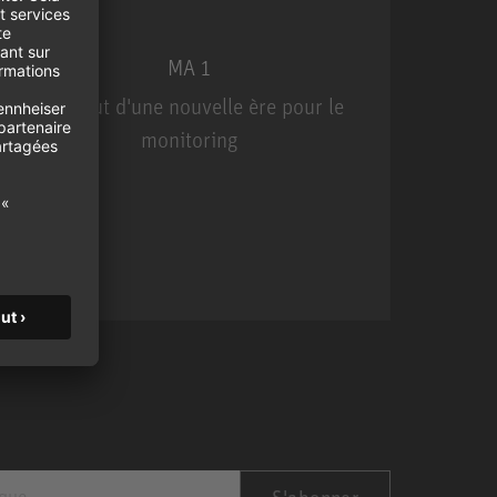
MA 1
Le début d'une nouvelle ère pour le
U
monitoring
MA 1
S'abonner