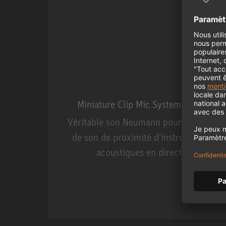
Miniature Clip Mic System MCM
Véritable son Neumann pour la prise
de son de proximité d'instruments
acoustiques en direct.
Miniature Clip Mic Syste