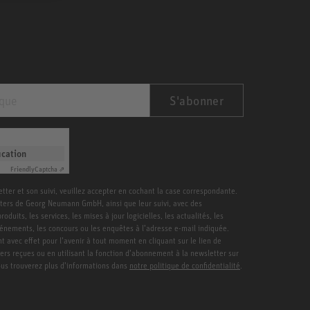
S'abonner
ication
Friendly
Captcha ⇗
etter et son suivi, veuillez accepter en cochant la case correspondante.
ters de Georg Neumann GmbH, ainsi que leur suivi, avec des
duits, les services, les mises à jour logicielles, les actualités, les
vénements, les concours ou les enquêtes à l’adresse e-mail indiquée.
 avec effet pour l’avenir à tout moment en cliquant sur le lien de
ters reçues ou en utilisant la fonction d’abonnement à la newsletter sur
Vous trouverez plus d’informations dans
notre politique de confidentialité
.