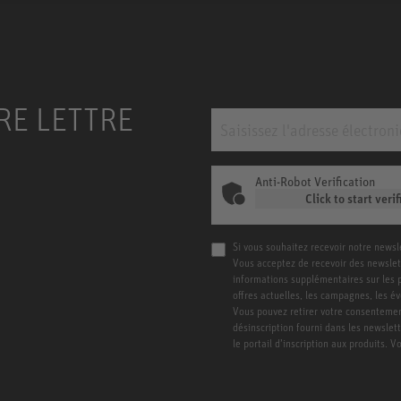
RE LETTRE
Anti-Robot Verification
Click to start verif
Si vous souhaitez recevoir notre newsl
Vous acceptez de recevoir des newslet
informations supplémentaires sur les pro
offres actuelles, les campagnes, les é
Vous pouvez retirer votre consentement
désinscription fourni dans les newslet
le portail d’inscription aux produits. 