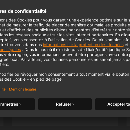
KH 120 II
Le célèbre moniteur de studio de
Neumann passe un nouveau cap avec
des basses plus profondes, une
résolution plus élevée et une
m MCM
alimentation DSP.
KH 120 II