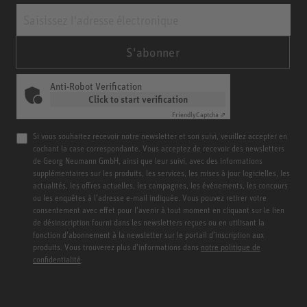
S'abonner
Anti-Robot Verification
Click to start verification
Friendly
Captcha ⇗
Si vous souhaitez recevoir notre newsletter et son suivi, veuillez accepter en
cochant la case correspondante. Vous acceptez de recevoir des newsletters
de Georg Neumann GmbH, ainsi que leur suivi, avec des informations
supplémentaires sur les produits, les services, les mises à jour logicielles, les
actualités, les offres actuelles, les campagnes, les événements, les concours
ou les enquêtes à l’adresse e-mail indiquée. Vous pouvez retirer votre
consentement avec effet pour l’avenir à tout moment en cliquant sur le lien
de désinscription fourni dans les newsletters reçues ou en utilisant la
fonction d’abonnement à la newsletter sur le portail d’inscription aux
produits. Vous trouverez plus d’informations dans
notre politique de
confidentialité
.