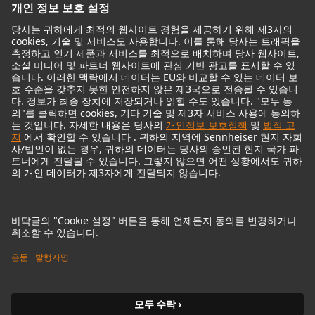
기념적인 마이크
Audio Interface
© 2018 - 2026
Georg Neumann GmbH
Imprint
Privacy policy
Terms of Use