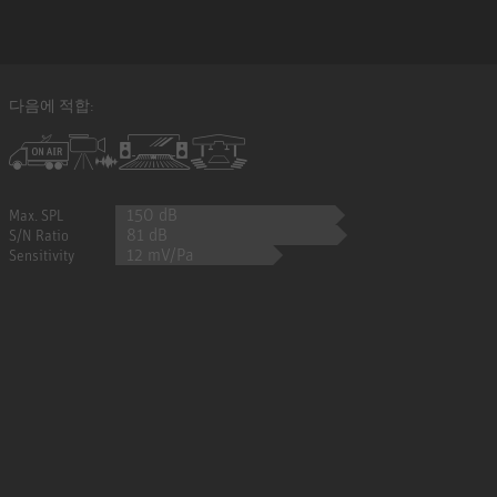
다음에 적합:
150 dB
Max. SPL
81 dB
S/N Ratio
12 mV/Pa
Sensitivity