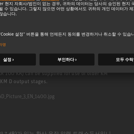
analog or digital domain, without the expense of a
he KM A or KM D output stage. More information
y is available
here.
complete sets with capsule, output stage and
 Any other components are offered separately.
tem
AR 100 KA) can be supplied for use of older KM
 KM D output stages.
서 약 7 dB)가 있는 확산 음장 압력 트랜스듀서입니