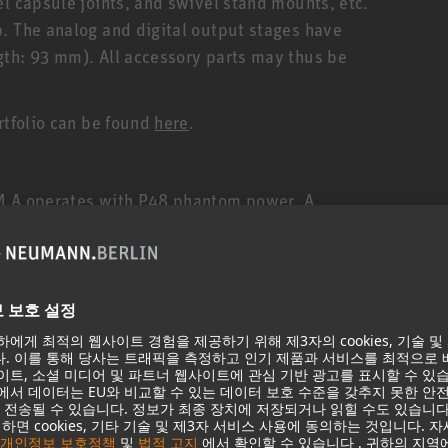
el capsule joints, and swivel stand mounts, etc.
. The analog and digital output stages have
gth: 93 mm). All accessory parts may thus be
rtfolio can be found
here
.
KM A operates with P48 phantom power. A
 sound pressure levels of up to 152 dB (depending
.
to the AES 42 standard and opens entirely new
omain. The integrated DSP permits remote control
in, preattenuation (6, 12, 18 dB) and low cut (0,
d a compressor/limiter with an additional de-esser
rload. Neumann’s patented A/D-converter
 of up to 122 dB-A across the entire digital