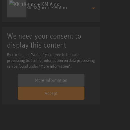
KK 183 nx + KM A nx
We need your consent to
display this content
By clicking on "Accept" you agree to the data
processing to. Further information on data processing
can be found under "More information".
More information
Accept