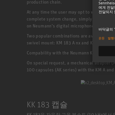
production chain.
At any time the user may opt to work in the 
complete system change, simply by using t
on Neumann’s digital microphone technolog
Two popular combinations are available as 
swivel mount: KM 183 A nx and KM 184 A nx.
Compability with the Neumann KM 100 Sys
On special request, a mechanical adapter (
100 capsules (AK series) with the KM A and
KK 183 캡슐
KK 183은 자유장 고음 부스트 (10 kHz에