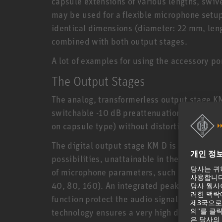
capsule extensions of various lengths, swiv
may be used for a flexible microphone setup
identical dimensions (diameter: 22 mm, len
combined with both output stages.
A lot of examples for using the accessory po
The Output Stages
The analog, transformerless output stage 
switchable -10 dB preattenuation allows for
on capsule type) without distortion artifacts
The digital output stage KM D is compliant 
possibilities, unattainable in the analog d
of microphone parameters, such as digital ga
40, 80, 160). An integrated peak limiter an
function protect the audio signal from ove
technology ensures a very high dynamic range