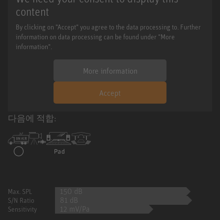
content
By clicking on "Accept" you agree to the data processing to. Further
information on data processing can be found under "More
information".
More information
Accept
다음에 적합:
150 dB
Max. SPL
81 dB
S/N Ratio
12 mV/Pa
Sensitivity