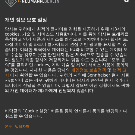
헤드폰
기념적인 마이크
Audio Interface
© 2018 - 2026
Georg Neumann GmbH
Imprint
Privacy policy