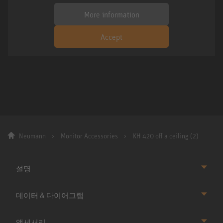
More information
Accept
Neumann
Monitor Accessories
KH 420 off a ceiling (2)
설명
데이터 & 다이어그램
액세서리