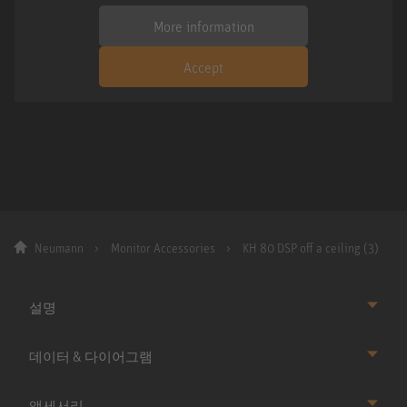
More information
Accept
Neumann
Monitor Accessories
KH 80 DSP off a ceiling (3)
설명
데이터 & 다이어그램
액세서리