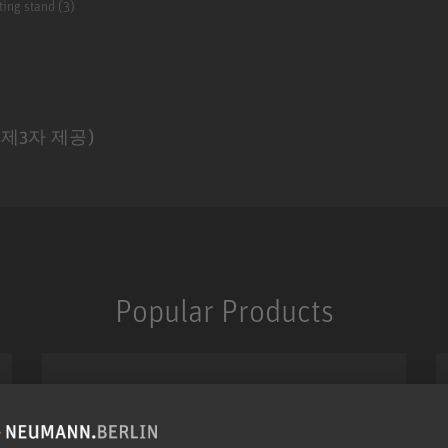
ting stand (3)
제3자 제공)
Popular Products