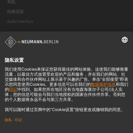
耳机
经典话筒
Audio Interface
© 2018 - 2026
Georg Neumann GmbH
Imprint
Privacy policy
Terms of Use