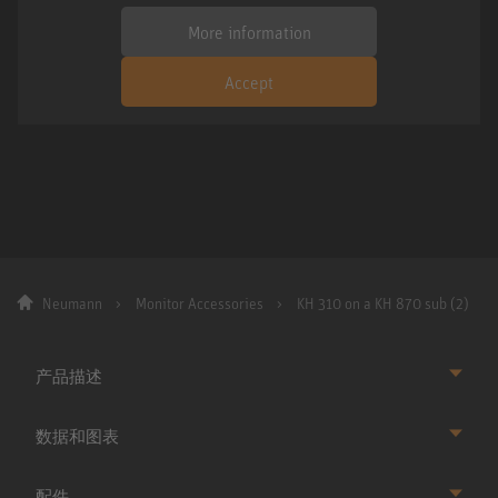
More information
Accept
Neumann
Monitor Accessories
KH 310 on a KH 870 sub (2)
产品描述
数据和图表
配件