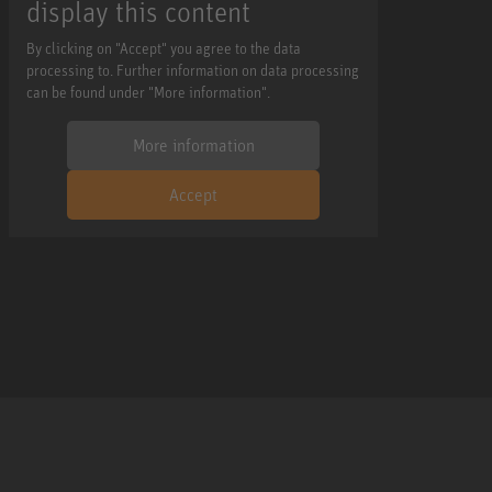
display this content
By clicking on "Accept" you agree to the data
processing to. Further information on data processing
can be found under "More information".
More information
Accept