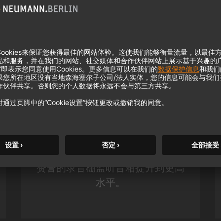
KH 120 II
凭借更深沉的低音、更高的分辨率
和强大的 DSP 功能，诺音曼备受
赞誉的录音棚监听音箱提升到更高
水平。
m MCM
KH 120 II