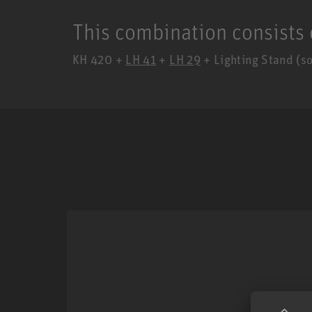
This combination consists 
KH 420 +
LH 41
+
LH 29
+ Lighting Stand (so