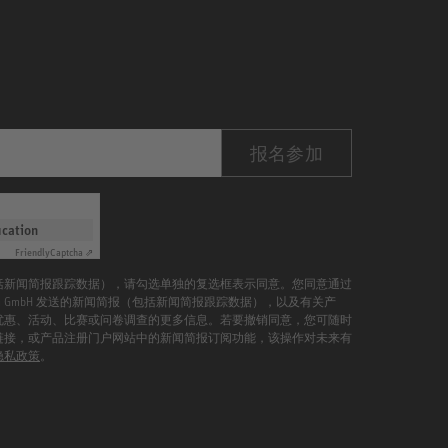
报名参加
ication
Friendly
Captcha ⇗
括新闻简报跟踪数据），请勾选单独的复选框表示同意。您同意通过
mann GmbH 发送的新闻简报（包括新闻简报跟踪数据），以及有关产
优惠、活动、比赛或问卷调查的更多信息。若要撤销同意，您可随时
链接，或产品注册门户网站中的新闻简报订阅功能，该操作对未来有
隐私政策
。