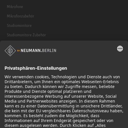
Mikrofone
Mikrofonzubehör
Studiomonitore
Studiomonitore Zubehör
Kopfhörer
Historische Mikrofone
Audio Interface