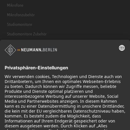
Mikrofone
Mikrofonzubehör
Studiomonitore
Studiomonitore Zubehör
Kopfhörer
Historische Mikrofone
Audio Interface